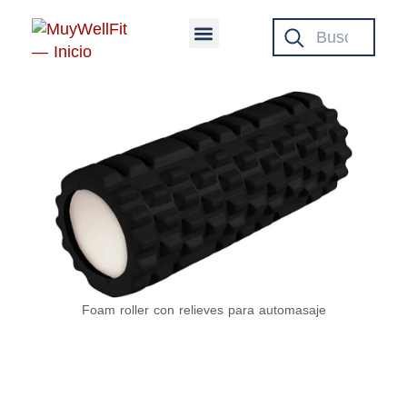
Saltar
Buscar en MuyWellFit
al
contenido
Foam roller con relieves para automasaje