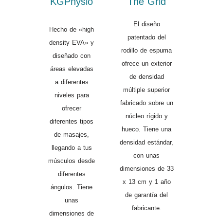
KGPhysio
The Grid
El diseño
Hecho de «high
patentado del
density EVA» y
rodillo de espuma
diseñado con
ofrece un exterior
áreas elevadas
de densidad
a diferentes
múltiple superior
niveles para
fabricado sobre un
ofrecer
núcleo rígido y
diferentes tipos
hueco. Tiene una
de masajes,
densidad estándar,
llegando a tus
con unas
músculos desde
dimensiones de 33
diferentes
x 13 cm y 1 año
ángulos. Tiene
de garantía del
unas
fabricante.
dimensiones de