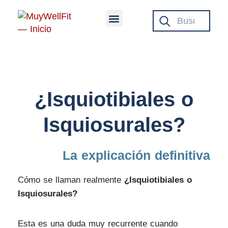
Saltar
Buscar en MuyWellFit
al
contenido
¿Isquiotibiales o
Isquiosurales?
La explicación definitiva​
Cómo se llaman realmente
¿Isquiotibiales o
Isquiosurales?
Esta es una duda muy recurrente cuando