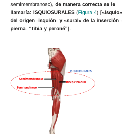
semimembranoso),
de manera correcta se le
llamaría:
ISQUIOSURALES
(
Figura 4
)
[«isquio»
del origen -isquión- y «sural» de la inserción -
pierna- “tibia y peroné”]
.